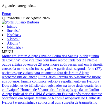
Aguarde, carregando...
Entrar
Quinta-feira, 06 de Agosto 2026
Início
/
Sociais
/
Notícias
/
Vídeos
/
Álbuns
/
Obituário
/
MENU
Morre em Jardim Alegre Osvaldo Pedro dos Santos, o “Neguinho
da Coxinha”, que viralizou com frase reproduzida por Zé Neto e
outros artistas
Jovem de 28 anos morre após passar mal em Ivaiporã;
causas da morte serão investigadas
A partir desta segunda-feira (27),
pacientes que viajam para tratamento fora de Jardim Alegre
receberão kits de lanche
Luiz Carlos Ferreira do Nascimento morre
aos 50 anos; família comunica velório e sepultamento em Ivaiporã
Dois acidentes de trânsito são registrados na tarde desta quarta-feira
em Ivaiporã
Homem de 50 anos fica ferido após queda em Jardim
Alegre
Policial da 6ª CIPM é velado em Faxinal após morte durante
ocorrência em Arapuã
Menina de 6 anos é atropelada no Centro de
Ivaiporã e encaminhada ao hospital com suspeita de traumatismo