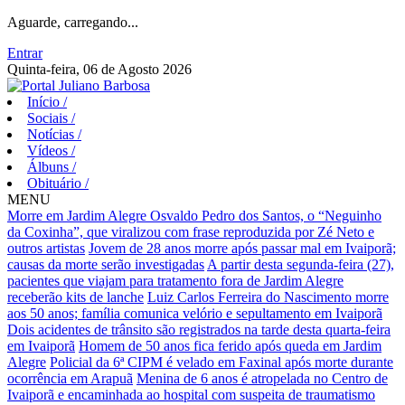
Aguarde, carregando...
Entrar
Quinta-feira, 06 de Agosto 2026
Início
/
Sociais
/
Notícias
/
Vídeos
/
Álbuns
/
Obituário
/
MENU
Morre em Jardim Alegre Osvaldo Pedro dos Santos, o “Neguinho
da Coxinha”, que viralizou com frase reproduzida por Zé Neto e
outros artistas
Jovem de 28 anos morre após passar mal em Ivaiporã;
causas da morte serão investigadas
A partir desta segunda-feira (27),
pacientes que viajam para tratamento fora de Jardim Alegre
receberão kits de lanche
Luiz Carlos Ferreira do Nascimento morre
aos 50 anos; família comunica velório e sepultamento em Ivaiporã
Dois acidentes de trânsito são registrados na tarde desta quarta-feira
em Ivaiporã
Homem de 50 anos fica ferido após queda em Jardim
Alegre
Policial da 6ª CIPM é velado em Faxinal após morte durante
ocorrência em Arapuã
Menina de 6 anos é atropelada no Centro de
Ivaiporã e encaminhada ao hospital com suspeita de traumatismo