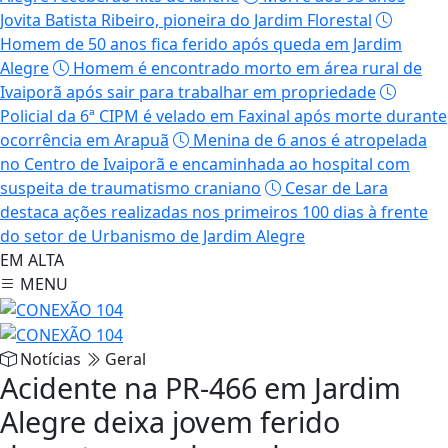
Jovita Batista Ribeiro, pioneira do Jardim Florestal
Homem de 50 anos fica ferido após queda em Jardim
Alegre
Homem é encontrado morto em área rural de
Ivaiporã após sair para trabalhar em propriedade
Policial da 6ª CIPM é velado em Faxinal após morte durante
ocorrência em Arapuã
Menina de 6 anos é atropelada
no Centro de Ivaiporã e encaminhada ao hospital com
suspeita de traumatismo craniano
Cesar de Lara
destaca ações realizadas nos primeiros 100 dias à frente
do setor de Urbanismo de Jardim Alegre
EM ALTA
MENU
Notícias
Geral
Acidente na PR-466 em Jardim
Alegre deixa jovem ferido