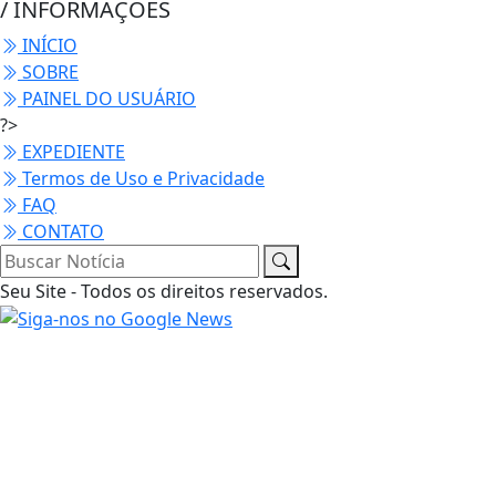
/ INFORMAÇÕES
INÍCIO
SOBRE
PAINEL DO USUÁRIO
?>
EXPEDIENTE
Termos de Uso e Privacidade
FAQ
CONTATO
Seu Site - Todos os direitos reservados.
Termos de Uso e Privacidade
Esse site utiliza cookies para melhorar sua
experiência de navegação. Ao continuar o acesso,
entendemos que você concorda com nossos Termos
de Uso e Privacidade.
PARA MAIS INFORMAÇÕES,
ACESSE NOSSOS TERMOS
CLICANDO AQUI
PROSSEGUIR