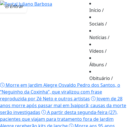
Entrar
Início
/
Sociais
/
Notícias
/
Vídeos
/
Álbuns
/
Obituário
/
Morre em Jardim Alegre Osvaldo Pedro dos Santos, o
“Neguinho da Coxinha”, que viralizou com frase
reproduzida por Zé Neto e outros artistas
Jovem de 28
anos morre após passar mal em Ivaiporã; causas da morte
serão investigadas
A partir desta segunda-feira (27),
pacientes que viajam para tratamento fora de Jardim
Alegre receberão kits de lanche
Morre aos 95 anos