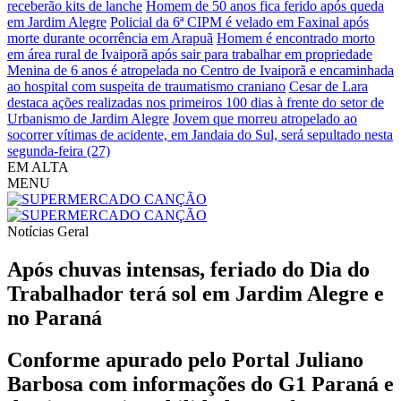
receberão kits de lanche
Homem de 50 anos fica ferido após queda
em Jardim Alegre
Policial da 6ª CIPM é velado em Faxinal após
morte durante ocorrência em Arapuã
Homem é encontrado morto
em área rural de Ivaiporã após sair para trabalhar em propriedade
Menina de 6 anos é atropelada no Centro de Ivaiporã e encaminhada
ao hospital com suspeita de traumatismo craniano
Cesar de Lara
destaca ações realizadas nos primeiros 100 dias à frente do setor de
Urbanismo de Jardim Alegre
Jovem que morreu atropelado ao
socorrer vítimas de acidente, em Jandaia do Sul, será sepultado nesta
segunda-feira (27)
EM ALTA
MENU
Notícias
Geral
Após chuvas intensas, feriado do Dia do
Trabalhador terá sol em Jardim Alegre e
no Paraná
Conforme apurado pelo Portal Juliano
Barbosa com informações do G1 Paraná e