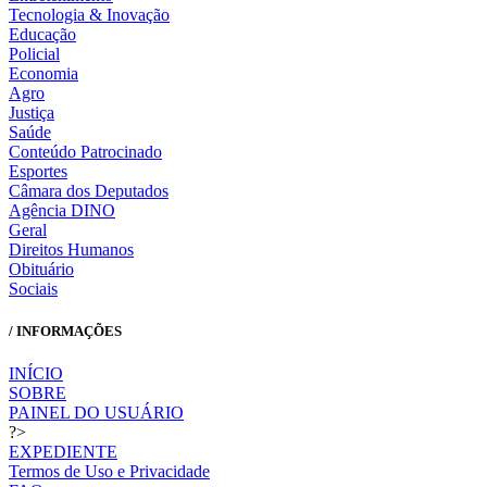
Tecnologia & Inovação
Educação
Policial
Economia
Agro
Justiça
Saúde
Conteúdo Patrocinado
Esportes
Câmara dos Deputados
Agência DINO
Geral
Direitos Humanos
Obituário
Sociais
/ INFORMAÇÕES
INÍCIO
SOBRE
PAINEL DO USUÁRIO
?>
EXPEDIENTE
Termos de Uso e Privacidade