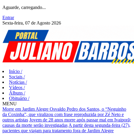
Aguarde, carregando...
Entrar
Sexta-feira, 07 de Agosto 2026
Início
/
Sociais
/
Notícias
/
Vídeos
/
Álbuns
/
Obituário
/
MENU
Morre em Jardim Alegre Osvaldo Pedro dos Santos, o “Neguinho
da Coxinha”, que viralizou com frase reproduzida por Zé Neto e
outros artistas
Jovem de 28 anos morre após passar mal em Ivaiporã;
causas da morte serão investigadas
A partir desta segunda-feira (27),
pacientes que viajam para tratamento fora de Jardim Alegre