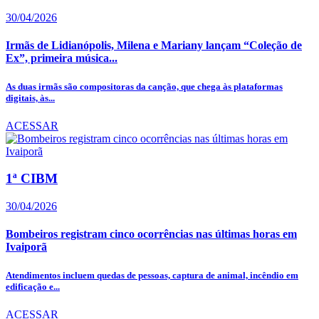
30/04/2026
Irmãs de Lidianópolis, Milena e Mariany lançam “Coleção de
Ex”, primeira música...
As duas irmãs são compositoras da canção, que chega às plataformas
digitais, às...
ACESSAR
1ª CIBM
30/04/2026
Bombeiros registram cinco ocorrências nas últimas horas em
Ivaiporã
Atendimentos incluem quedas de pessoas, captura de animal, incêndio em
edificação e...
ACESSAR