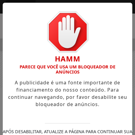
Entrar
MENU
LEGRE OSVALDO PEDRO DOS SANTOS, O “NEGUINHO DA COXIN
HAMM
PARECE QUE VOCÊ USA UM BLOQUEADOR DE
ANÚNCIOS
A publicidade é uma fonte importante de
financiamento do nosso conteúdo. Para
continuar navegando, por favor desabilite seu
NOTÍCIAS
GERAL
bloqueador de anúncios.
Aposta de Barbosa Ferraz leva
quase R$ 100 mil na Mega-Sena
Roncador e outras duas cidades
APÓS DESABILITAR, ATUALIZE A PÁGINA PARA CONTINUAR SUA
paranaenses também têm ganhadores no