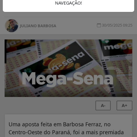
NAVEGAÇÃO!
concurso 2868
30/05/2025 09:25
JULIANO BARBOSA
A-
A+
Uma aposta feita em Barbosa Ferraz, no
Centro-Oeste do Paraná, foi a mais premiada