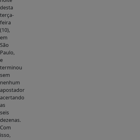
noite
desta
terça-
feira
(10),
em
São
Paulo,
e
terminou
sem
nenhum
apostador
acertando
as
seis
dezenas.
Com
isso,