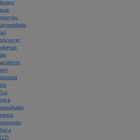
Jovem
que
morreu
atropelado
ao
socorrer
vítimas
de
acidente,
em
Jandaia
do
Sul,
será
sepultado
nesta
segunda-
feira
(27)