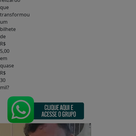
felizardo
que
transformou
um
bilhete
de
R$
5,00
em
quase
R$
30
mil?