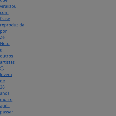
que
viralizou
com
frase
reproduzida
por
Zé
Neto
e
outros
artistas
Jovem
de
28
anos
morre
após
passar