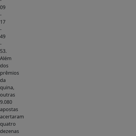
-
09
-
17
-
49
-
53.
Além
dos
prêmios
da
quina,
outras
9.080
apostas
acertaram
quatro
dezenas