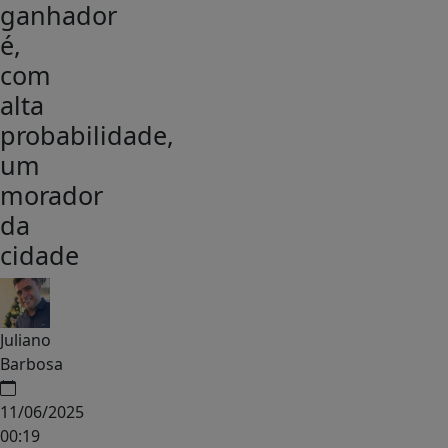
ganhador
é,
com
alta
probabilidade,
um
morador
da
cidade
Juliano
Barbosa
11/06/2025
00:19