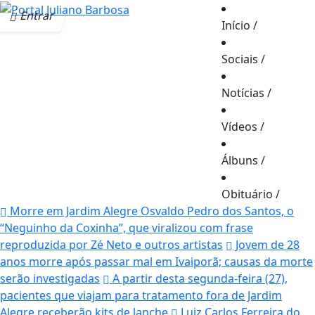
Entrar
Início
/
Sociais
/
Notícias
/
Vídeos
/
Álbuns
/
Obituário
/
Morre em Jardim Alegre Osvaldo Pedro dos Santos, o
“Neguinho da Coxinha”, que viralizou com frase
reproduzida por Zé Neto e outros artistas
Jovem de 28
anos morre após passar mal em Ivaiporã; causas da morte
serão investigadas
A partir desta segunda-feira (27),
pacientes que viajam para tratamento fora de Jardim
Alegre receberão kits de lanche
Luiz Carlos Ferreira do