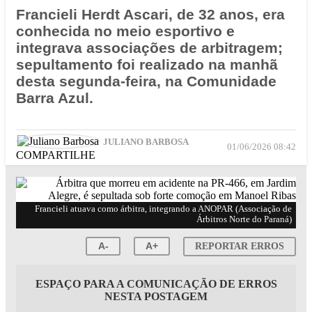
Francieli Herdt Ascari, de 32 anos, era
conhecida no meio esportivo e
integrava associações de arbitragem;
sepultamento foi realizado na manhã
desta segunda-feira, na Comunidade
Barra Azul.
JULIANO BARBOSA
01/06/2026 08:42
COMPARTILHE
Francieli atuava como árbitra, integrando a ANOPAR (Associação de
Árbitros Norte do Paraná)
A-
A+
REPORTAR ERROS
ESPAÇO PARA A COMUNICAÇÃO DE ERROS
NESTA POSTAGEM