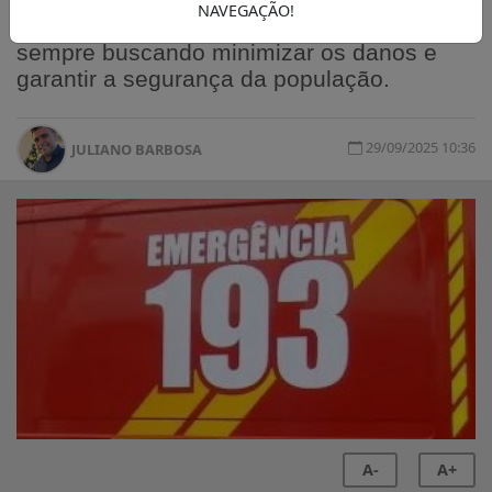
NAVEGAÇÃO!
prestando atendimento imediato e eficaz,
sempre buscando minimizar os danos e
garantir a segurança da população.
29/09/2025 10:36
JULIANO BARBOSA
A-
A+