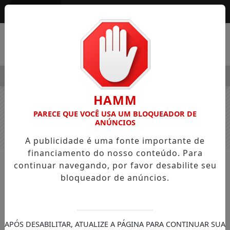
Entrar
MENU
EGRE OSVALDO PEDRO DOS SANTOS, O “NEGUINHO DA COXINH
HAMM
PARECE QUE VOCÊ USA UM BLOQUEADOR DE
ANÚNCIOS
A publicidade é uma fonte importante de
financiamento do nosso conteúdo. Para
continuar navegando, por favor desabilite seu
NOTÍCIAS
GERAL
bloqueador de anúncios.
Atendimentos dos bombeiros de
Ivaiporã no fim de semana (27 e 28
de setembro de 2025)
APÓS DESABILITAR, ATUALIZE A PÁGINA PARA CONTINUAR SUA
O Corpo de Bombeiros de Ivaiporã segue