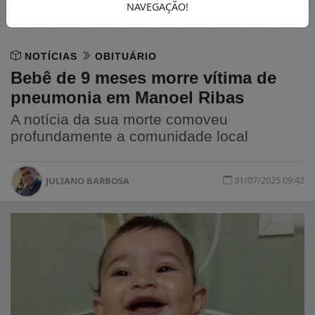
NAVEGAÇÃO!
NOTÍCIAS
OBITUÁRIO
Bebê de 9 meses morre vítima de
pneumonia em Manoel Ribas
A notícia da sua morte comoveu
profundamente a comunidade local
31/07/2025 09:42
JULIANO BARBOSA