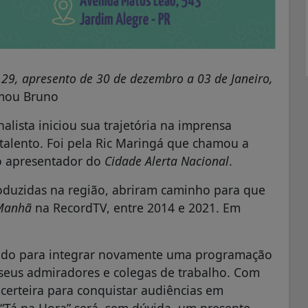
 29, apresento de 30 de dezembro a 03 de Janeiro,
mou Bruno
alista iniciou sua trajetória na imprensa
talento. Foi pela Ric Maringá que chamou a
o apresentador do
Cidade Alerta Nacional
.
roduzidas na região, abriram caminho para que
 Manhã
na RecordTV, entre 2014 e 2021. Em
dado para integrar novamente uma programação
 seus admiradores e colegas de trabalho. Com
 certeira para conquistar audiências em
“Tá na Hora” será, sem dúvida, um presente