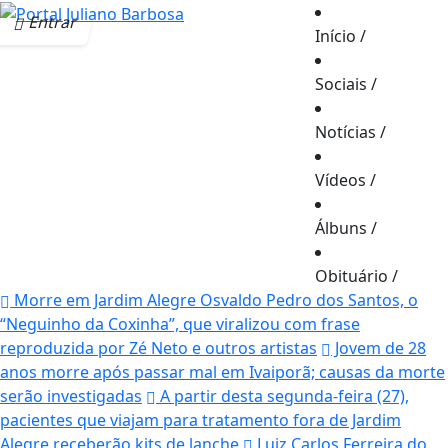
Entrar
Início
/
Sociais
/
Notícias
/
Vídeos
/
Álbuns
/
Obituário
/
Morre em Jardim Alegre Osvaldo Pedro dos Santos, o
“Neguinho da Coxinha”, que viralizou com frase
reproduzida por Zé Neto e outros artistas
Jovem de 28
anos morre após passar mal em Ivaiporã; causas da morte
serão investigadas
A partir desta segunda-feira (27),
pacientes que viajam para tratamento fora de Jardim
Alegre receberão kits de lanche
Luiz Carlos Ferreira do