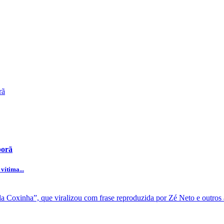
porã
vítima...