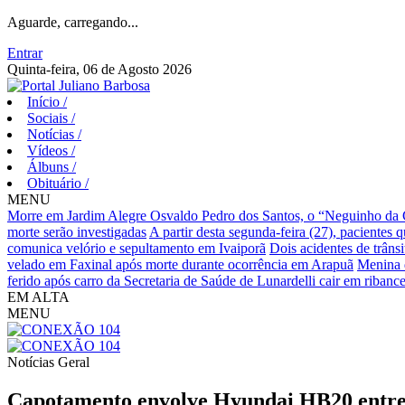
Aguarde, carregando...
Entrar
Quinta-feira, 06 de Agosto 2026
Início
/
Sociais
/
Notícias
/
Vídeos
/
Álbuns
/
Obituário
/
MENU
Morre em Jardim Alegre Osvaldo Pedro dos Santos, o “Neguinho da Co
morte serão investigadas
A partir desta segunda-feira (27), pacientes 
comunica velório e sepultamento em Ivaiporã
Dois acidentes de trânsi
velado em Faxinal após morte durante ocorrência em Arapuã
Menina d
ferido após carro da Secretaria de Saúde de Lunardelli cair em ribance
EM ALTA
MENU
Notícias
Geral
Capotamento envolve Hyundai HB20 entre 