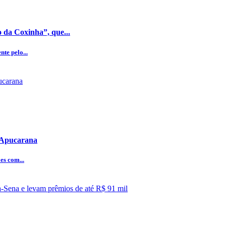
 da Coxinha”, que...
te pelo...
e Apucarana
es com...