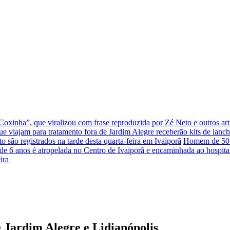
xinha”, que viralizou com frase reproduzida por Zé Neto e outros arti
que viajam para tratamento fora de Jardim Alegre receberão kits de lanc
to são registrados na tarde desta quarta-feira em Ivaiporã
Homem de 50 a
e 6 anos é atropelada no Centro de Ivaiporã e encaminhada ao hospita
ira
Jardim Alegre e Lidianópolis