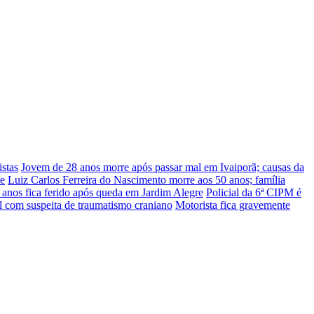
stas
Jovem de 28 anos morre após passar mal em Ivaiporã; causas da
he
Luiz Carlos Ferreira do Nascimento morre aos 50 anos; família
nos fica ferido após queda em Jardim Alegre
Policial da 6ª CIPM é
l com suspeita de traumatismo craniano
Motorista fica gravemente