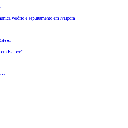
...
io e...
porã