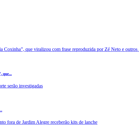
 que...
..