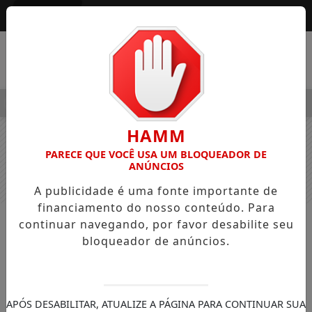
Entrar
MENU
ALEGRE OSVALDO PEDRO DOS SANTOS, O “NEGUINHO DA COXI
HAMM
PARECE QUE VOCÊ USA UM BLOQUEADOR DE
ANÚNCIOS
A publicidade é uma fonte importante de
financiamento do nosso conteúdo. Para
continuar navegando, por favor desabilite seu
NOTÍCIAS
GERAL
bloqueador de anúncios.
Casal que nasceu no mesmo dia
morre na data do aniversário de 27
anos em SC
APÓS DESABILITAR, ATUALIZE A PÁGINA PARA CONTINUAR SUA
Nicolly Morais de Melo e Gregory Mayllon