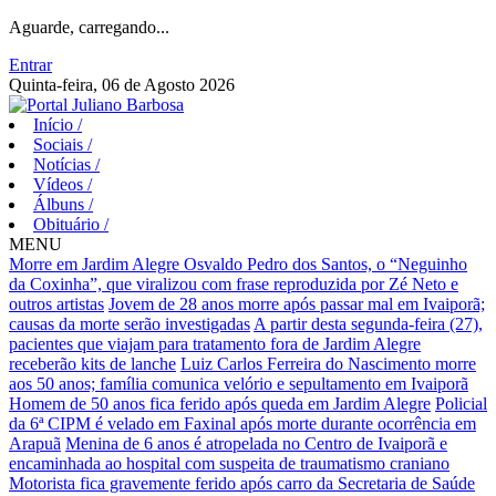
Aguarde, carregando...
Entrar
Quinta-feira, 06 de Agosto 2026
Início
/
Sociais
/
Notícias
/
Vídeos
/
Álbuns
/
Obituário
/
MENU
Morre em Jardim Alegre Osvaldo Pedro dos Santos, o “Neguinho
da Coxinha”, que viralizou com frase reproduzida por Zé Neto e
outros artistas
Jovem de 28 anos morre após passar mal em Ivaiporã;
causas da morte serão investigadas
A partir desta segunda-feira (27),
pacientes que viajam para tratamento fora de Jardim Alegre
receberão kits de lanche
Luiz Carlos Ferreira do Nascimento morre
aos 50 anos; família comunica velório e sepultamento em Ivaiporã
Homem de 50 anos fica ferido após queda em Jardim Alegre
Policial
da 6ª CIPM é velado em Faxinal após morte durante ocorrência em
Arapuã
Menina de 6 anos é atropelada no Centro de Ivaiporã e
encaminhada ao hospital com suspeita de traumatismo craniano
Motorista fica gravemente ferido após carro da Secretaria de Saúde