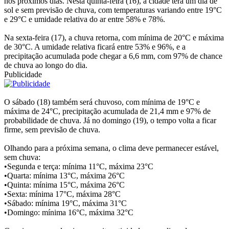
nos próximos dias. Nesta quinta-feira (16), a cidade terá um dia de
sol e sem previsão de chuva, com temperaturas variando entre 19°C
e 29°C e umidade relativa do ar entre 58% e 78%.
Na sexta-feira (17), a chuva retorna, com mínima de 20°C e máxima
de 30°C. A umidade relativa ficará entre 53% e 96%, e a
precipitação acumulada pode chegar a 6,6 mm, com 97% de chance
de chuva ao longo do dia.
Publicidade
O sábado (18) também será chuvoso, com mínima de 19°C e
máxima de 24°C, precipitação acumulada de 21,4 mm e 97% de
probabilidade de chuva. Já no domingo (19), o tempo volta a ficar
firme, sem previsão de chuva.
Olhando para a próxima semana, o clima deve permanecer estável,
sem chuva:
•Segunda e terça: mínima 11°C, máxima 23°C
•Quarta: mínima 13°C, máxima 26°C
•Quinta: mínima 15°C, máxima 26°C
•Sexta: mínima 17°C, máxima 28°C
•Sábado: mínima 19°C, máxima 31°C
•Domingo: mínima 16°C, máxima 32°C