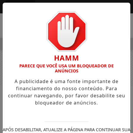
Entrar
MENU
SVALDO PEDRO DOS SANTOS, O “NEGUINHO DA COXINHA”, QU
HAMM
PARECE QUE VOCÊ USA UM BLOQUEADOR DE
ANÚNCIOS
A publicidade é uma fonte importante de
financiamento do nosso conteúdo. Para
continuar navegando, por favor desabilite seu
NOTÍCIAS
GERAL
bloqueador de anúncios.
Ciclone extratropical provoca
ventos fortes no Paraná; Jardim
Alegre segue sem chuva nesta
APÓS DESABILITAR, ATUALIZE A PÁGINA PARA CONTINUAR SUA
quarta (10)