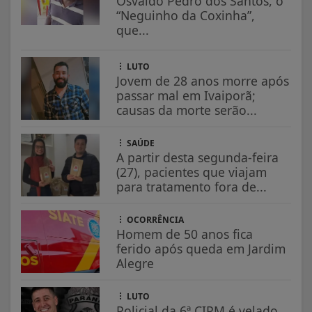
Osvaldo Pedro dos Santos, o
“Neguinho da Coxinha”,
que...
LUTO
Jovem de 28 anos morre após
passar mal em Ivaiporã;
causas da morte serão...
SAÚDE
A partir desta segunda-feira
(27), pacientes que viajam
para tratamento fora de...
OCORRÊNCIA
Homem de 50 anos fica
ferido após queda em Jardim
Alegre
LUTO
Policial da 6ª CIPM é velado