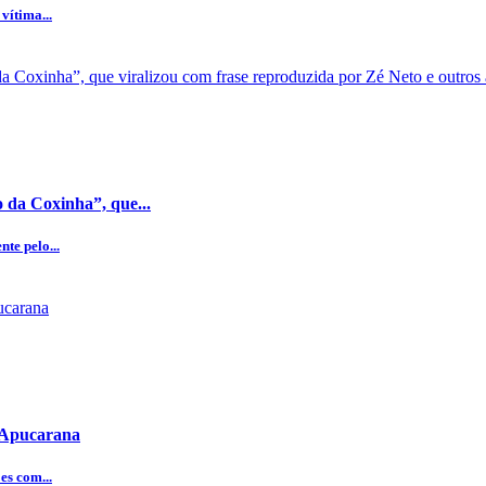
vítima...
 da Coxinha”, que...
te pelo...
e Apucarana
es com...