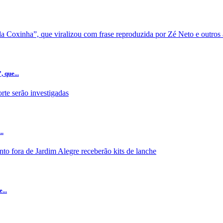
 que...
..
...