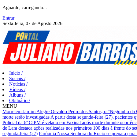
Aguarde, carregando...
Entrar
Sexta-feira, 07 de Agosto 2026
Início
/
Sociais
/
Notícias
/
Vídeos
/
Álbuns
/
Obituário
/
MENU
Morre em Jardim Alegre Osvaldo Pedro dos Santos, o “Neguinho da Co
morte serão investigadas
A partir desta segunda-feira (27), pacientes 
Policial da 6ª CIPM é velado em Faxinal após morte durante ocorrên
de Lara destaca ações realizadas nos primeiros 100 dias à frente do 
segunda-feira (27)
Paróquia Nossa Senhora do Rocio se prepara para 