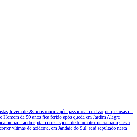
stas
Jovem de 28 anos morre após passar mal em Ivaiporã; causas da
he
Homem de 50 anos fica ferido após queda em Jardim Alegre
ncaminhada ao hospital com suspeita de traumatismo craniano
Cesar
rrer vítimas de acidente, em Jandaia do Sul, será sepultado nesta