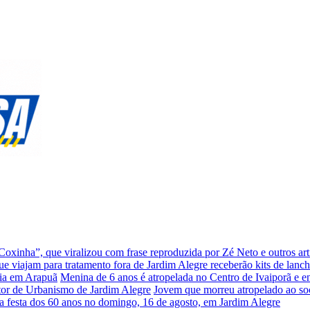
xinha”, que viralizou com frase reproduzida por Zé Neto e outros arti
que viajam para tratamento fora de Jardim Alegre receberão kits de lanc
cia em Arapuã
Menina de 6 anos é atropelada no Centro de Ivaiporã e e
setor de Urbanismo de Jardim Alegre
Jovem que morreu atropelado ao soco
a festa dos 60 anos no domingo, 16 de agosto, em Jardim Alegre