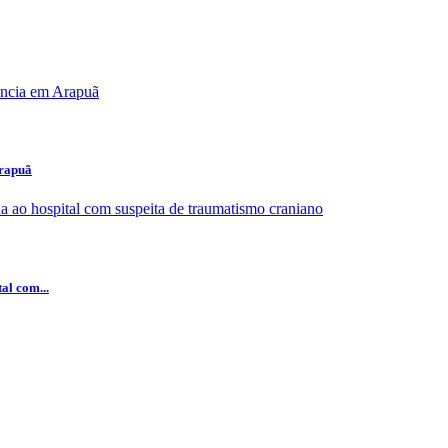
Arapuã
al com...