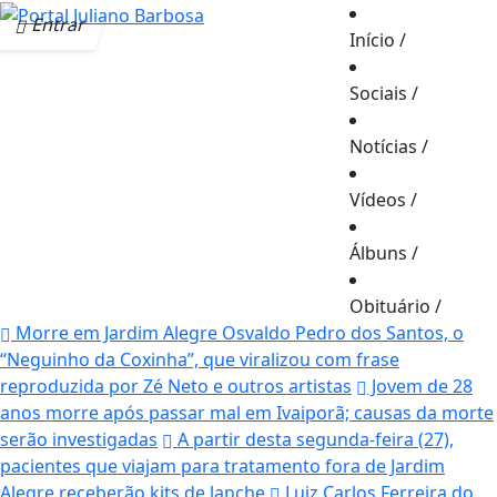
Entrar
Início
/
Sociais
/
Notícias
/
Vídeos
/
Álbuns
/
Obituário
/
Morre em Jardim Alegre Osvaldo Pedro dos Santos, o
“Neguinho da Coxinha”, que viralizou com frase
reproduzida por Zé Neto e outros artistas
Jovem de 28
anos morre após passar mal em Ivaiporã; causas da morte
serão investigadas
A partir desta segunda-feira (27),
pacientes que viajam para tratamento fora de Jardim
Alegre receberão kits de lanche
Luiz Carlos Ferreira do