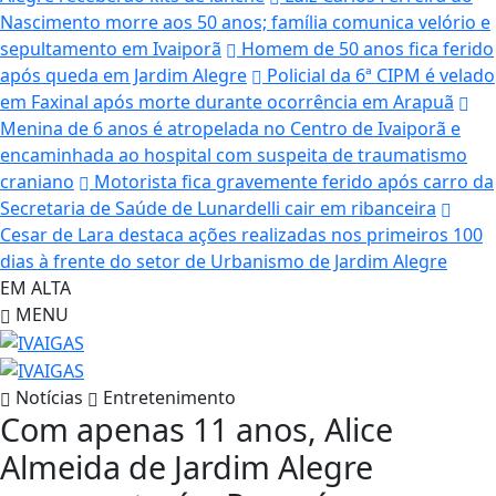
Nascimento morre aos 50 anos; família comunica velório e
sepultamento em Ivaiporã
Homem de 50 anos fica ferido
após queda em Jardim Alegre
Policial da 6ª CIPM é velado
em Faxinal após morte durante ocorrência em Arapuã
Menina de 6 anos é atropelada no Centro de Ivaiporã e
encaminhada ao hospital com suspeita de traumatismo
craniano
Motorista fica gravemente ferido após carro da
Secretaria de Saúde de Lunardelli cair em ribanceira
Cesar de Lara destaca ações realizadas nos primeiros 100
dias à frente do setor de Urbanismo de Jardim Alegre
EM ALTA
MENU
Notícias
Entretenimento
Com apenas 11 anos, Alice
Almeida de Jardim Alegre