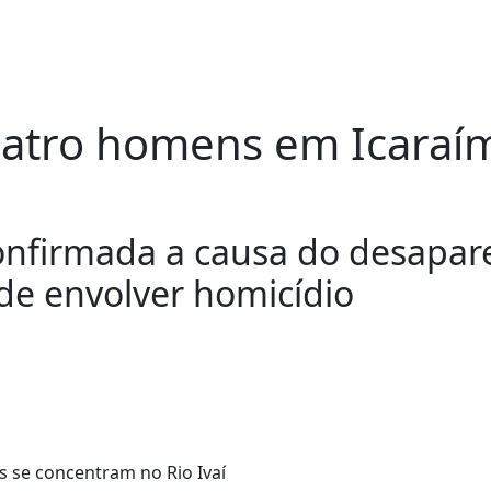
atro homens em Icaraím
onfirmada a causa do desapar
ode envolver homicídio