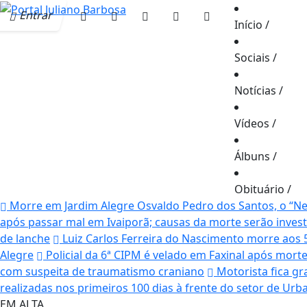
Entrar
Início
/
Sociais
/
Notícias
/
Vídeos
/
Álbuns
/
Obituário
/
Morre em Jardim Alegre Osvaldo Pedro dos Santos, o “Neg
após passar mal em Ivaiporã; causas da morte serão inves
de lanche
Luiz Carlos Ferreira do Nascimento morre aos 
Alegre
Policial da 6ª CIPM é velado em Faxinal após mor
com suspeita de traumatismo craniano
Motorista fica gr
realizadas nos primeiros 100 dias à frente do setor de Ur
EM ALTA