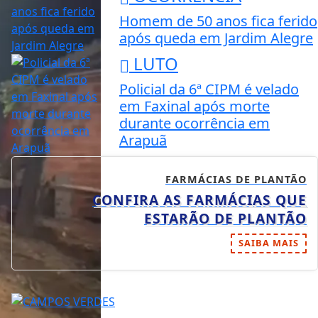
Homem de 50 anos fica ferido
após queda em Jardim Alegre
LUTO
Policial da 6ª CIPM é velado
em Faxinal após morte
durante ocorrência em
Arapuã
FARMÁCIAS DE PLANTÃO
CONFIRA AS FARMÁCIAS QUE
ESTARÃO DE PLANTÃO
SAIBA MAIS