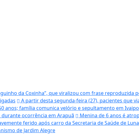
uinho da Coxinha”, que viralizou com frase reproduzida po
tigadas
A partir desta segunda-feira (27), pacientes que v
50 anos; família comunica velório e sepultamento em Ivaip
te durante ocorrência em Arapuã
Menina de 6 anos é atrop
avemente ferido após carro da Secretaria de Saúde de Lunar
banismo de Jardim Alegre