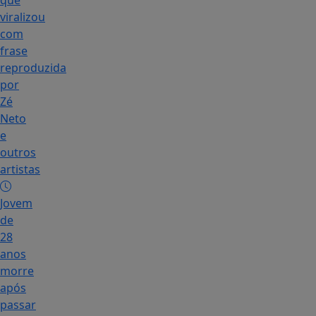
que
viralizou
com
frase
reproduzida
por
Zé
Neto
e
outros
artistas
Jovem
de
28
anos
morre
após
passar