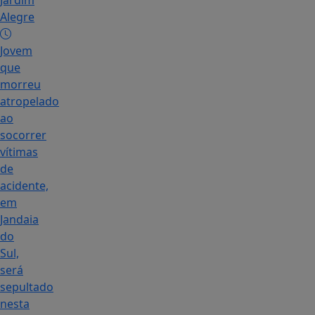
Jardim
Alegre
Jovem
que
morreu
atropelado
ao
socorrer
vítimas
de
acidente,
em
Jandaia
do
Sul,
será
sepultado
nesta