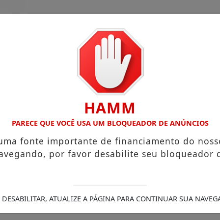
HAMM
PARECE QUE VOCÊ USA UM BLOQUEADOR DE ANÚNCIOS
 uma fonte importante de financiamento do noss
guinho da Coxinha”, que viralizou com frase reproduzida p
avegando, por favor desabilite seu bloqueador 
tigadas
A partir desta segunda-feira (27), pacientes que 
Jardim Alegre
Policial da 6ª CIPM é velado em Faxinal a
 hospital com suspeita de traumatismo craniano
Cesar d
 morreu atropelado ao socorrer vítimas de acidente, em Ja
 DESABILITAR, ATUALIZE A PÁGINA PARA CONTINUAR SUA NAVEG
dos 60 anos no domingo, 16 de agosto, em Jardim Alegre