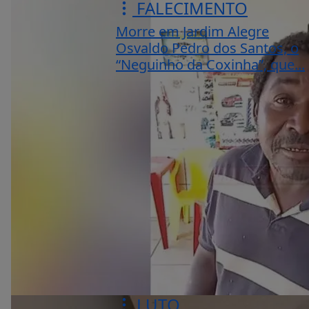
FALECIMENTO
Morre em Jardim Alegre
Osvaldo Pedro dos Santos, o
“Neguinho da Coxinha”, que...
LUTO