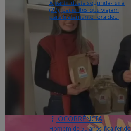
A partir desta segunda-feira
(27), pacientes que viajam
para tratamento fora de...
OCORRÊNCIA
Homem de 50 anos fica ferido