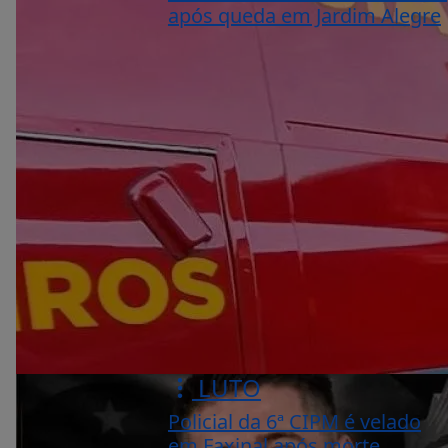
após queda em Jardim Alegre
LUTO
Policial da 6ª CIPM é velado
em Faxinal após morte