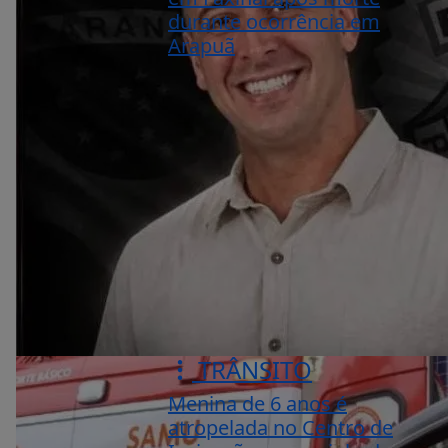
durante ocorrência em
Arapuã
TRÂNSITO
Menina de 6 anos é
atropelada no Centro de