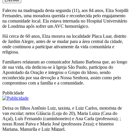
ENVIAR
Faleceu na madrugada desta segunda (11), aos 84 anos, Elza Sorpilli
Fernandes, uma moradora querida e reconhecida pelo engajamento
na comunidade local. Ela estava internada no Hospital Universitário
de Londrina após sofrer um AVC hemorrágico.
Há cerca de 60 anos, Elza morava na localidade Placa Luar, distrito
de Jardim Alegre, antes de se mudar para a área central da cidade,
onde continuou a participar ativamente da vida comunitária e
religiosa.
Familiares relataram ao comunicador Juliano Barbosa que, ao longo
de sua vida, ela dedicou-se à Igreja São Paulo, participou do
Apostolado da Oração e integrou o Grupo do Idoso, sendo
reconhecida por sua devoção a Nossa Senhora, assim como pelo
compromisso com a família e a comunidade.
Publicidade
Deixa os filhos Antônio Luiz, taxista, e Luiz Carlos, motorista de
van escolar; netos Gláucia (Loja do 20), Maria Luiza (Casa do
Açaí), Luís Fernando (caminhoneiro) e Ana Carla (professora); ;
noras Rosni Paiva e Maria José (professora Zeza); e bisnetos
Mariana, Manuella e Luiz Miguel.