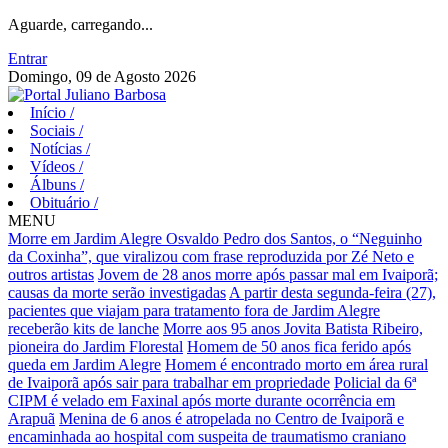
Aguarde, carregando...
Entrar
Domingo, 09 de Agosto 2026
Início
/
Sociais
/
Notícias
/
Vídeos
/
Álbuns
/
Obituário
/
MENU
Morre em Jardim Alegre Osvaldo Pedro dos Santos, o “Neguinho
da Coxinha”, que viralizou com frase reproduzida por Zé Neto e
outros artistas
Jovem de 28 anos morre após passar mal em Ivaiporã;
causas da morte serão investigadas
A partir desta segunda-feira (27),
pacientes que viajam para tratamento fora de Jardim Alegre
receberão kits de lanche
Morre aos 95 anos Jovita Batista Ribeiro,
pioneira do Jardim Florestal
Homem de 50 anos fica ferido após
queda em Jardim Alegre
Homem é encontrado morto em área rural
de Ivaiporã após sair para trabalhar em propriedade
Policial da 6ª
CIPM é velado em Faxinal após morte durante ocorrência em
Arapuã
Menina de 6 anos é atropelada no Centro de Ivaiporã e
encaminhada ao hospital com suspeita de traumatismo craniano