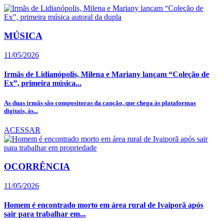
MÚSICA
11/05/2026
Irmãs de Lidianópolis, Milena e Mariany lançam “Coleção de
Ex”, primeira música...
As duas irmãs são compositoras da canção, que chega às plataformas
digitais, às...
ACESSAR
OCORRÊNCIA
11/05/2026
Homem é encontrado morto em área rural de Ivaiporã após
sair para trabalhar em...