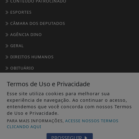
CONTEÚDO PATROCINADO
ESPORTES
CÂMARA DOS DEPUTADOS
AGÊNCIA DINO
GERAL
DIREITOS HUMANOS
OBITUÁRIO
SOCIAIS
Termos de Uso e Privacidade
/ INFORMAÇÕES
Esse site utiliza cookies para melhorar sua
experiência de navegação. Ao continuar o acesso,
INÍCIO
entendemos que você concorda com nossos Termos
de Uso e Privacidade.
SOBRE
PARA MAIS INFORMAÇÕES,
ACESSE NOSSOS TERMOS
CLICANDO AQUI
PAINEL DO USUÁRIO
PROSSEGUIR
?>