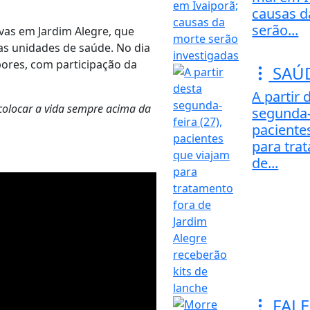
causas d
serão...
vas em Jardim Alegre, que
as unidades de saúde. No dia
bores, com participação da
SAÚ
A partir 
olocar a vida sempre acima da
segunda-f
paciente
para tra
de...
FAL