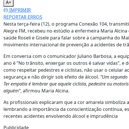
A+
IMPRIMIR
REPORTAR ERROS
Nesta terça-feira (12), o programa Conexão 104, transmit
Alegre FM, recebeu no estúdio a enfermeira Maria Alcina 
saúde Roseli e Gisele para falar sobre a campanha do Ma
movimento internacional de prevenção a acidentes de trâ
Em conversa com o comunicador Juliano Barbosa, a equi
ano é “No trânsito, enxergar os outros é salvar vidas”, e 
como respeitar pedestres e ciclistas, não usar o celular ao 
segurança e não dirigir sob efeito de álcool.
“Um segundo 
Ter empatia é lembrar que aquele ciclista, pedestre ou motori
alguém”
, afirmou Maria Alcina.
As profissionais explicaram que a cor amarela simboliza a
lembrando a importância da conscientização contínua, e
recentes acidentes envolvendo álcool e imprudência
Publicidade