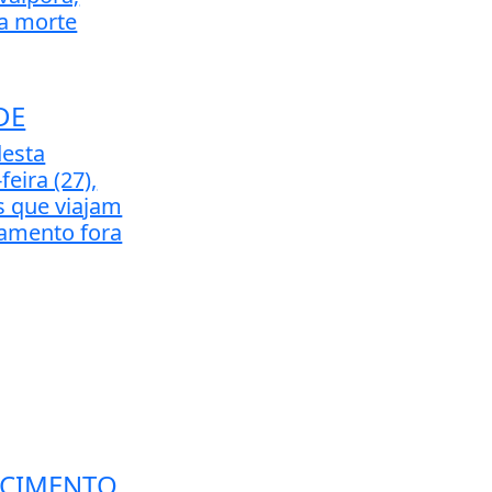
a morte
DE
desta
eira (27),
s que viajam
tamento fora
ECIMENTO