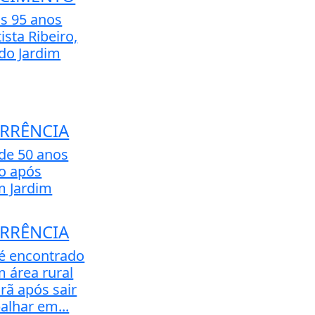
s 95 anos
tista Ribeiro,
 do Jardim
RRÊNCIA
e 50 anos
do após
m Jardim
RRÊNCIA
 encontrado
 área rural
rã após sair
alhar em...