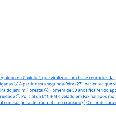
guinho da Coxinha”, que viralizou com frase reproduzida p
tigadas
A partir desta segunda-feira (27), pacientes que 
ira do Jardim Florestal
Homem de 50 anos fica ferido ap
priedade
Policial da 6ª CIPM é velado em Faxinal após m
tal com suspeita de traumatismo craniano
Cesar de Lara 