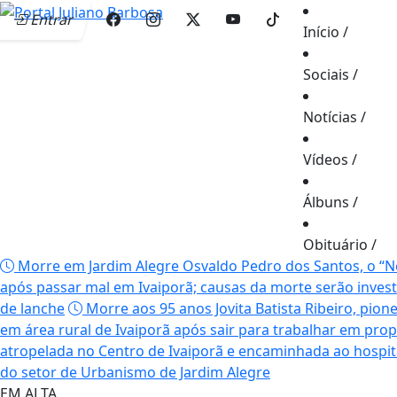
Entrar
Início
/
Sociais
/
Notícias
/
Vídeos
/
Álbuns
/
Obituário
/
Morre em Jardim Alegre Osvaldo Pedro dos Santos, o “Ne
após passar mal em Ivaiporã; causas da morte serão inves
de lanche
Morre aos 95 anos Jovita Batista Ribeiro, pione
em área rural de Ivaiporã após sair para trabalhar em pro
atropelada no Centro de Ivaiporã e encaminhada ao hospi
do setor de Urbanismo de Jardim Alegre
EM ALTA