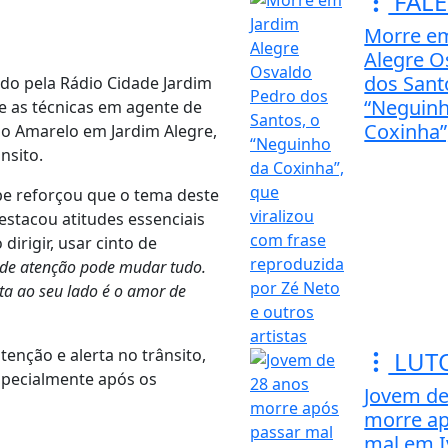
FAL
Morre e
Alegre O
dos Sant
ido pela Rádio Cidade Jardim
“Neguin
e as técnicas em agente de
Coxinha”,
io Amarelo em Jardim Alegre,
nsito.
pe reforçou que o tema deste
destacou atitudes essenciais
dirigir, usar cinto de
de atenção pode mudar tudo.
sta ao seu lado é o amor de
tenção e alerta no trânsito,
LUT
specialmente após os
Jovem de
morre ap
mal em I