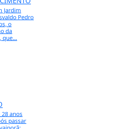
ECIMENTO
m Jardim
svaldo Pedro
os, o
ho da
 que...
O
 28 anos
ós passar
vaiporã;