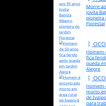
Morre ao
Jovita Ba
pioneira
Florestal
OCO
Homem d
fica feri
queda e
Alegre
OCO
Homem é
morto em
de Ivaipo
para trab