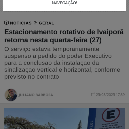
NAVEGAÇÃO!
NOTÍCIAS
GERAL
Estacionamento rotativo de Ivaiporã
retorna nesta quarta-feira (27)
O serviço estava temporariamente
suspenso a pedido do poder Executivo
para a conclusão da instalação da
sinalização vertical e horizontal, conforme
previsto no contrato
25/08/2025 17:39
JULIANO BARBOSA