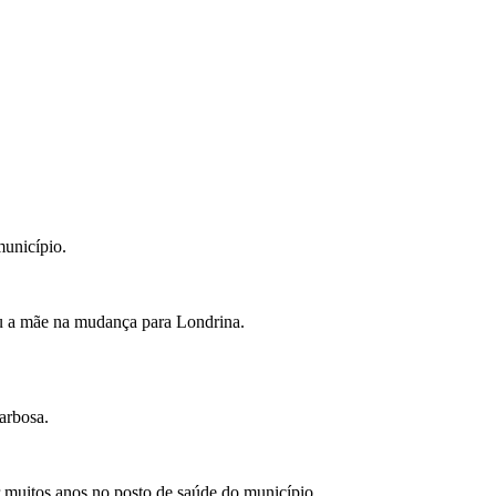
município.
u a mãe na mudança para Londrina.
arbosa.
 muitos anos no posto de saúde do município.