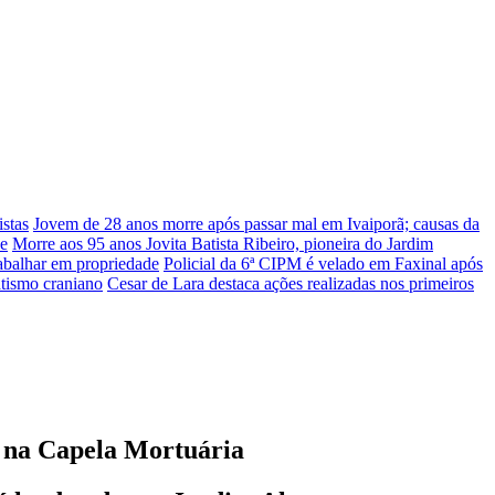
stas
Jovem de 28 anos morre após passar mal em Ivaiporã; causas da
he
Morre aos 95 anos Jovita Batista Ribeiro, pioneira do Jardim
rabalhar em propriedade
Policial da 6ª CIPM é velado em Faxinal após
atismo craniano
Cesar de Lara destaca ações realizadas nos primeiros
e na Capela Mortuária