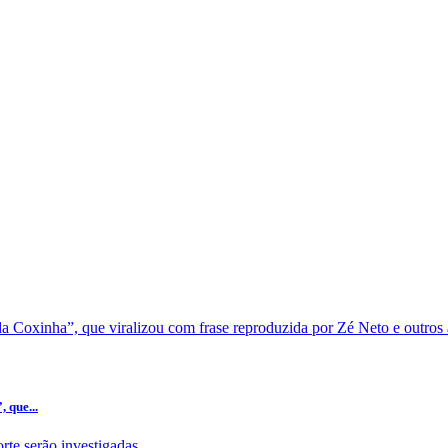
 que...