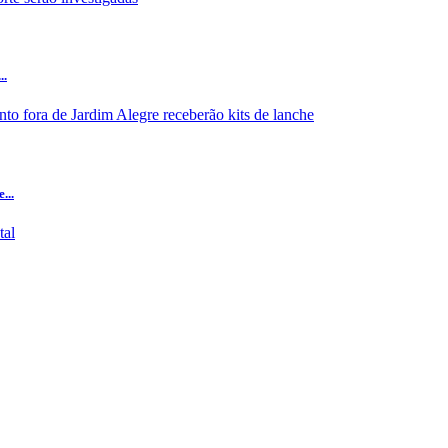
..
...