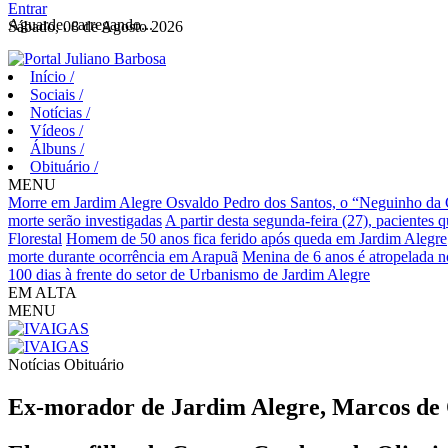
Entrar
Aguarde, carregando...
Sábado, 08 de Agosto 2026
Início
/
Sociais
/
Notícias
/
Vídeos
/
Álbuns
/
Obituário
/
MENU
Morre em Jardim Alegre Osvaldo Pedro dos Santos, o “Neguinho da Co
morte serão investigadas
A partir desta segunda-feira (27), pacientes 
Florestal
Homem de 50 anos fica ferido após queda em Jardim Alegre
morte durante ocorrência em Arapuã
Menina de 6 anos é atropelada n
100 dias à frente do setor de Urbanismo de Jardim Alegre
EM ALTA
MENU
Notícias
Obituário
Ex-morador de Jardim Alegre, Marcos de O