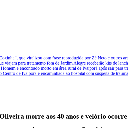
xinha”, que viralizou com frase reproduzida por Zé Neto e outros arti
que viajam para tratamento fora de Jardim Alegre receberão kits de lanc
Homem é encontrado morto em área rural de Ivaiporã após sair para t
o Centro de Ivaiporã e encaminhada ao hospital com suspeita de traum
liveira morre aos 40 anos e velório ocorr