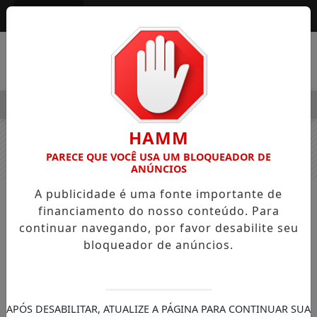
Entrar
MENU
LEGRE OSVALDO PEDRO DOS SANTOS, O “NEGUINHO DA COXINH
HAMM
PARECE QUE VOCÊ USA UM BLOQUEADOR DE
ANÚNCIOS
A publicidade é uma fonte importante de
NOTÍCIAS
OBITUÁRIO
financiamento do nosso conteúdo. Para
Faleceu Leodovaldo Portela,
continuar navegando, por favor desabilite seu
bloqueador de anúncios.
morador há décadas em Jardim
Alegre e de família tradicional
O óbito ocorreu neste domingo após
complicações de saúde.O sepultamento
APÓS DESABILITAR, ATUALIZE A PÁGINA PARA CONTINUAR SUA