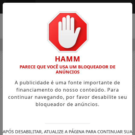
Entrar
MENU
EGRE OSVALDO PEDRO DOS SANTOS, O “NEGUINHO DA COXINHA
HAMM
PARECE QUE VOCÊ USA UM BLOQUEADOR DE
ANÚNCIOS
A publicidade é uma fonte importante de
financiamento do nosso conteúdo. Para
continuar navegando, por favor desabilite seu
NOTÍCIAS
ENTRETENIMENTO
bloqueador de anúncios.
Feira Jardim dos Sabores especial
Dia das Crianças é sucesso em
Jardim Alegre
APÓS DESABILITAR, ATUALIZE A PÁGINA PARA CONTINUAR SUA
O evento contou com atividades para as