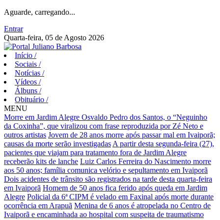
Aguarde, carregando...
Entrar
Quarta-feira, 05 de Agosto 2026
Início
/
Sociais
/
Notícias
/
Vídeos
/
Álbuns
/
Obituário
/
MENU
Morre em Jardim Alegre Osvaldo Pedro dos Santos, o “Neguinho
da Coxinha”, que viralizou com frase reproduzida por Zé Neto e
outros artistas
Jovem de 28 anos morre após passar mal em Ivaiporã;
causas da morte serão investigadas
A partir desta segunda-feira (27),
pacientes que viajam para tratamento fora de Jardim Alegre
receberão kits de lanche
Luiz Carlos Ferreira do Nascimento morre
aos 50 anos; família comunica velório e sepultamento em Ivaiporã
Dois acidentes de trânsito são registrados na tarde desta quarta-feira
em Ivaiporã
Homem de 50 anos fica ferido após queda em Jardim
Alegre
Policial da 6ª CIPM é velado em Faxinal após morte durante
ocorrência em Arapuã
Menina de 6 anos é atropelada no Centro de
Ivaiporã e encaminhada ao hospital com suspeita de traumatismo