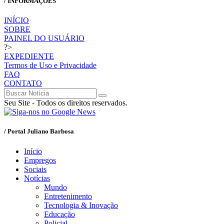
/ INFORMAÇÕES
INÍCIO
SOBRE
PAINEL DO USUÁRIO
?>
EXPEDIENTE
Termos de Uso e Privacidade
FAQ
CONTATO
Seu Site - Todos os direitos reservados.
/ Portal Juliano Barbosa
Início
Empregos
Sociais
Notícias
Mundo
Entretenimento
Tecnologia & Inovação
Educação
Policial