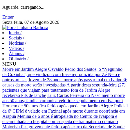
Aguarde, carregando...
Entrar
Sexta-feira, 07 de Agosto 2026
Início
/
Sociais
/
Notícias
/
Vídeos
/
Álbuns
/
Obituário
/
MENU
Morre em Jardim Alegre Osvaldo Pedro dos Santos, o “Neguinho
da Coxinha”, que viralizou com frase reproduzida por Zé Neto e
outros artistas
Jovem de 28 anos morre após passar mal em Ivaiporã;
causas da morte serão investigadas
A partir desta segunda-feira (27),
pacientes que viajam para tratamento fora de Jardim Alegre
receberão kits de lanche
Luiz Carlos Ferreira do Nascimento morre
aos 50 anos; família comunica velório e sepultamento em Ivaiporã
Homem de 50 anos fica ferido após queda em Jardim Alegre
Policial
da 6ª CIPM é velado em Faxinal após morte durante ocorrência em
Arapuã
Menina de 6 anos é atropelada no Centro de Ivaiporã e
encaminhada ao hospital com suspeita de traumatismo craniano
Motorista fica gravemente ferido após carro da Secretaria de Saúde