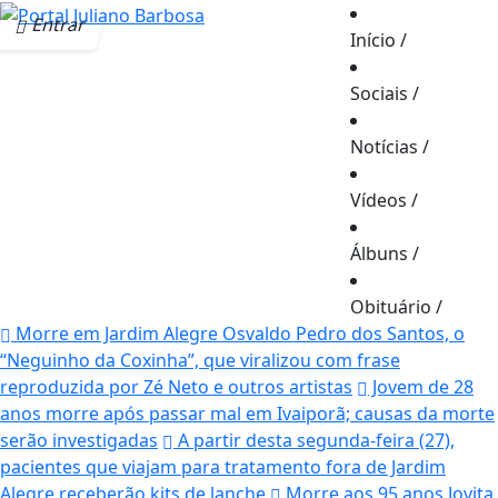
Entrar
Início
/
Sociais
/
Notícias
/
Vídeos
/
Álbuns
/
Obituário
/
Morre em Jardim Alegre Osvaldo Pedro dos Santos, o
“Neguinho da Coxinha”, que viralizou com frase
reproduzida por Zé Neto e outros artistas
Jovem de 28
anos morre após passar mal em Ivaiporã; causas da morte
serão investigadas
A partir desta segunda-feira (27),
pacientes que viajam para tratamento fora de Jardim
Alegre receberão kits de lanche
Morre aos 95 anos Jovita