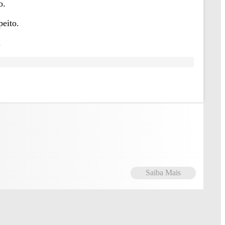
o.
peito.
.
Saiba Mais