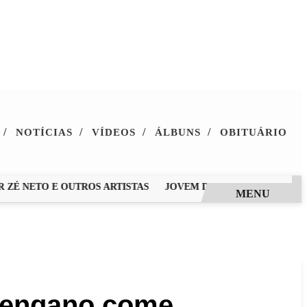
/
/
/
/
NOTÍCIAS
VÍDEOS
ÁLBUNS
OBITUÁRIO
 NETO E OUTROS ARTISTAS
JOVEM DE 28 ANOS MORRE APÓS
MENU
r engano,come