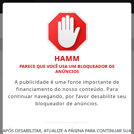
Entrar
MENU
ALEGRE OSVALDO PEDRO DOS SANTOS, O “NEGUINHO DA COXI
HAMM
PARECE QUE VOCÊ USA UM BLOQUEADOR DE
ANÚNCIOS
A publicidade é uma fonte importante de
NOTÍCIAS
GERAL
financiamento do nosso conteúdo. Para
Homem é preso pela segunda vez
continuar navegando, por favor desabilite seu
bloqueador de anúncios.
no mesmo dia por cortar a mesma
árvore sem autorização em Maringá
Após ser liberado pela primeira prisão,
homem alugou nova motosserra e voltou
APÓS DESABILITAR, ATUALIZE A PÁGINA PARA CONTINUAR SUA