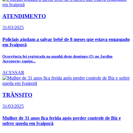
ATENDIMENTO
31/03/2025
Policiais ajudam a salvar bebê de 8 meses que estava engasgado
em Ivaiporã
Ocorrência foi registrada na manhã deste domingo (2), no Jardim
Aeroporto; equipe...
ACESSAR
TRÂNSITO
31/03/2025
Mulher de 31 anos fica ferida após perder controle de Biz e
sofrer queda em Ivaiporã