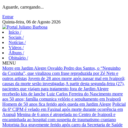
Aguarde, carregando...
Entrar
Quinta-feira, 06 de Agosto 2026
Início
/
Sociais
/
Notícias
/
Vídeos
/
Álbuns
/
Obituário
/
MENU
Morre em Jardim Alegre Osvaldo Pedro dos Santos, o “Neguinho
da Coxinha”, que viralizou com frase reproduzida por Zé Neto e
outros artistas
Jovem de 28 anos morre após passar mal em Ivaiporã;
causas da morte serão investigadas
A partir desta segunda-feira (27),
pacientes que viajam para tratamento fora de Jardim Alegre
receberão kits de lanche
Luiz Carlos Ferreira do Nascimento morre
aos 50 anos; família comunica velório e sepultamento em Ivaiporã
Homem de 50 anos fica ferido após queda em Jardim Alegre
Policial
da 6ª CIPM é velado em Faxinal após morte durante ocorrência em
Arapuã
Menina de 6 anos é atropelada no Centro de Ivaiporã e
encaminhada ao hospital com suspeita de traumatismo craniano
Motorista fica gravemente ferido após carro da Secretaria de Saúde