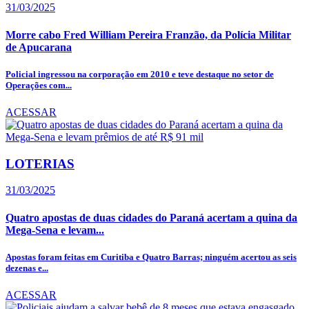
31/03/2025
Morre cabo Fred William Pereira Franzão, da Polícia Militar
de Apucarana
Policial ingressou na corporação em 2010 e teve destaque no setor de
Operações com...
ACESSAR
LOTERIAS
31/03/2025
Quatro apostas de duas cidades do Paraná acertam a quina da
Mega-Sena e levam...
Apostas foram feitas em Curitiba e Quatro Barras; ninguém acertou as seis
dezenas e...
ACESSAR