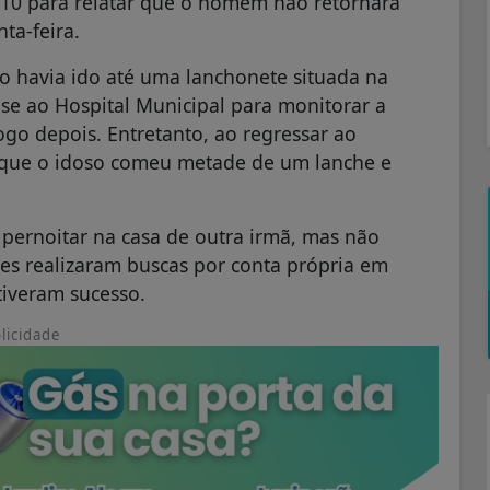
2h10 para relatar que o homem não retornara
nta-feira.
so havia ido até uma lanchonete situada na
se ao Hospital Municipal para monitorar a
ogo depois. Entretanto, ao regressar ao
o que o idoso comeu metade de um lanche e
pernoitar na casa de outra irmã, mas não
es realizaram buscas por conta própria em
tiveram sucesso.
licidade