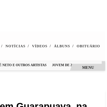
/
/
/
/
NOTÍCIAS
VÍDEOS
ÁLBUNS
OBITUÁRIO
TO E OUTROS ARTISTAS
JOVEM DE 28 ANOS MORRE APÓS PA
MENU
 em Guarapuava, na