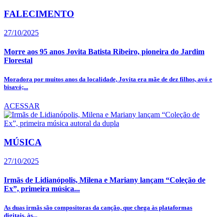
FALECIMENTO
27/10/2025
Morre aos 95 anos Jovita Batista Ribeiro, pioneira do Jardim
Florestal
Moradora por muitos anos da localidade, Jovita era mãe de dez filhos, avó e
bisavó;...
ACESSAR
MÚSICA
27/10/2025
Irmãs de Lidianópolis, Milena e Mariany lançam “Coleção de
Ex”, primeira música...
As duas irmãs são compositoras da canção, que chega às plataformas
digitais, às...