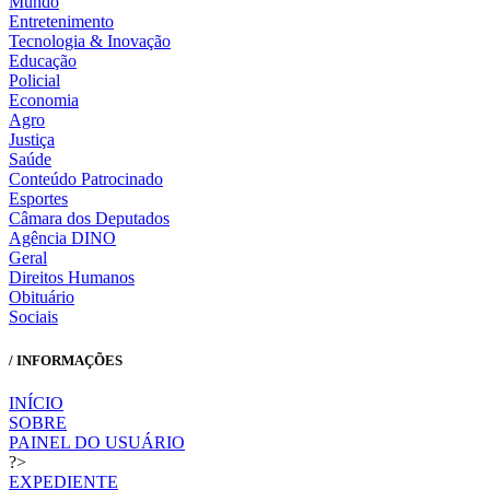
Mundo
Entretenimento
Tecnologia & Inovação
Educação
Policial
Economia
Agro
Justiça
Saúde
Conteúdo Patrocinado
Esportes
Câmara dos Deputados
Agência DINO
Geral
Direitos Humanos
Obituário
Sociais
/ INFORMAÇÕES
INÍCIO
SOBRE
PAINEL DO USUÁRIO
?>
EXPEDIENTE