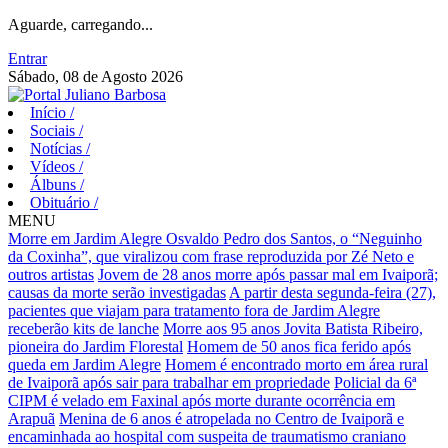
Aguarde, carregando...
Entrar
Sábado, 08 de Agosto 2026
Início
/
Sociais
/
Notícias
/
Vídeos
/
Álbuns
/
Obituário
/
MENU
Morre em Jardim Alegre Osvaldo Pedro dos Santos, o “Neguinho
da Coxinha”, que viralizou com frase reproduzida por Zé Neto e
outros artistas
Jovem de 28 anos morre após passar mal em Ivaiporã;
causas da morte serão investigadas
A partir desta segunda-feira (27),
pacientes que viajam para tratamento fora de Jardim Alegre
receberão kits de lanche
Morre aos 95 anos Jovita Batista Ribeiro,
pioneira do Jardim Florestal
Homem de 50 anos fica ferido após
queda em Jardim Alegre
Homem é encontrado morto em área rural
de Ivaiporã após sair para trabalhar em propriedade
Policial da 6ª
CIPM é velado em Faxinal após morte durante ocorrência em
Arapuã
Menina de 6 anos é atropelada no Centro de Ivaiporã e
encaminhada ao hospital com suspeita de traumatismo craniano