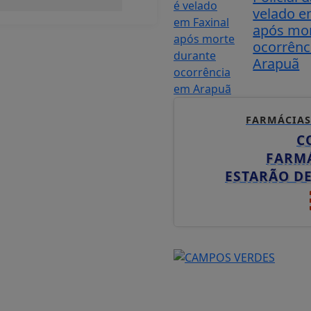
velado e
após mor
ocorrênc
Arapuã
FARMÁCIAS
C
FARM
ESTARÃO D