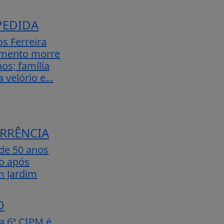
PEDIDA
os Ferreira
imento morre
os; família
velório e...
RRÊNCIA
e 50 anos
do após
m Jardim
O
da 6ª CIPM é