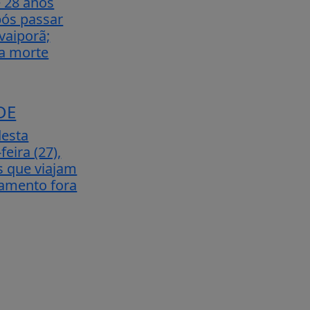
 28 anos
ós passar
vaiporã;
a morte
DE
desta
eira (27),
s que viajam
tamento fora