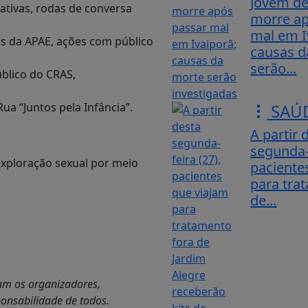
Jovem de
cativas, rodas de conversa
morre ap
mal em I
nos da APAE, ações com público
causas d
serão...
úblico do CRAS,
SAÚ
a “Juntos pela Infância”.
A partir 
segunda-f
exploração sexual por meio
paciente
para tra
de...
am os organizadores,
ponsabilidade de todos.