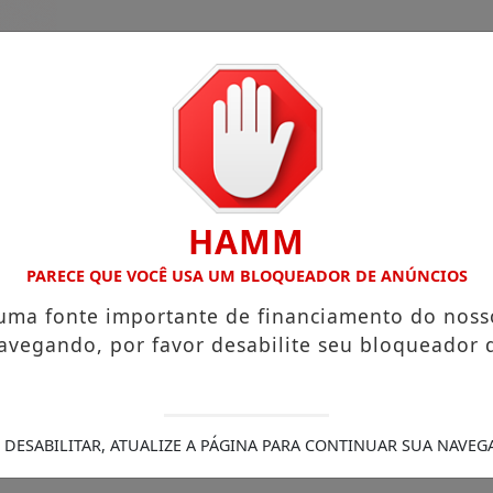
HAMM
PARECE QUE VOCÊ USA UM BLOQUEADOR DE ANÚNCIOS
 uma fonte importante de financiamento do noss
guinho da Coxinha”, que viralizou com frase reproduzida p
avegando, por favor desabilite seu bloqueador 
tigadas
A partir desta segunda-feira (27), pacientes que 
50 anos; família comunica velório e sepultamento em Ivaip
rte durante ocorrência em Arapuã
Menina de 6 anos é atr
ravemente ferido após carro da Secretaria de Saúde de Luna
 DESABILITAR, ATUALIZE A PÁGINA PARA CONTINUAR SUA NAVEG
banismo de Jardim Alegre