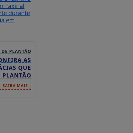
m Faxinal
te durante
ia em
 DE PLANTÃO
ONFIRA AS
ÁCIAS QUE
E PLANTÃO
SAIBA MAIS