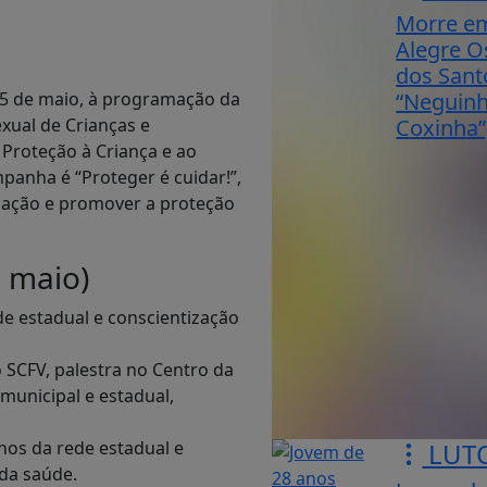
Morre e
Alegre O
dos Sant
“Neguin
 15 de maio, à programação da
Coxinha”,
xual de Crianças e
Proteção à Criança e ao
panha é “Proteger é cuidar!”,
ulação e promover a proteção
 maio)
de estadual e conscientização
o SCFV, palestra no Centro da
municipal e estadual,
LUT
unos da rede estadual e
 da saúde.