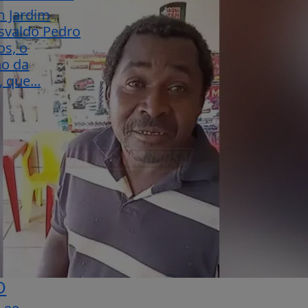
m Jardim
svaldo Pedro
os, o
ho da
 que...
O