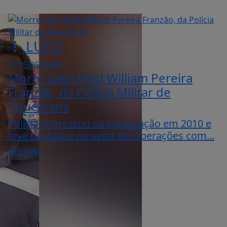
LUTO
15/05/2026
Morre cabo Fred William Pereira
Franzão, da Polícia Militar de
Apucarana
Policial ingressou na corporação em 2010 e
teve destaque no setor de Operações com...
ACESSAR