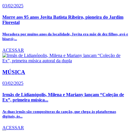
03/02/2025
Morre aos 95 anos Jovita Batista Ribeiro, pioneira do Jardim
Florestal
Moradora por muitos anos da localidade, Jovita era mãe de dez filhos, avó e
bisavó;...
ACESSAR
MÚSICA
03/02/2025
Irmãs de Lidianópolis, Milena e Mariany lançam “Coleção de
Ex”, primeira música...
As duas irmãs são compositoras da canção, que chega às plataformas
digitais, às...
ACESSAR