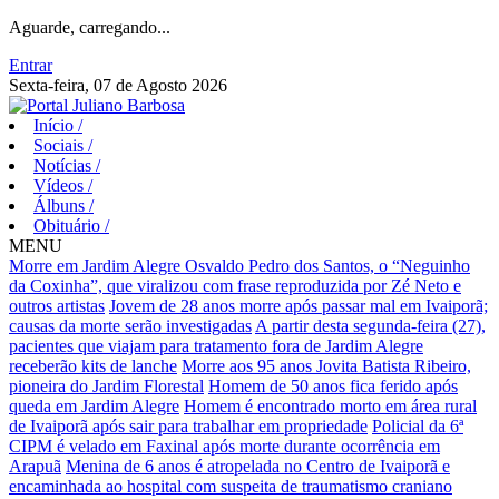
Aguarde, carregando...
Entrar
Sexta-feira, 07 de Agosto 2026
Início
/
Sociais
/
Notícias
/
Vídeos
/
Álbuns
/
Obituário
/
MENU
Morre em Jardim Alegre Osvaldo Pedro dos Santos, o “Neguinho
da Coxinha”, que viralizou com frase reproduzida por Zé Neto e
outros artistas
Jovem de 28 anos morre após passar mal em Ivaiporã;
causas da morte serão investigadas
A partir desta segunda-feira (27),
pacientes que viajam para tratamento fora de Jardim Alegre
receberão kits de lanche
Morre aos 95 anos Jovita Batista Ribeiro,
pioneira do Jardim Florestal
Homem de 50 anos fica ferido após
queda em Jardim Alegre
Homem é encontrado morto em área rural
de Ivaiporã após sair para trabalhar em propriedade
Policial da 6ª
CIPM é velado em Faxinal após morte durante ocorrência em
Arapuã
Menina de 6 anos é atropelada no Centro de Ivaiporã e
encaminhada ao hospital com suspeita de traumatismo craniano