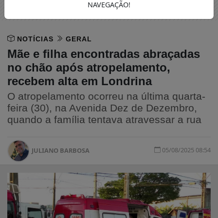
NAVEGAÇÃO!
NOTÍCIAS
GERAL
Mãe e filha encontradas abraçadas
no chão após atropelamento,
recebem alta em Londrina
O atropelamento ocorreu na última quarta-
feira (30), na Avenida Dez de Dezembro,
quando a família tentava atravessar a rua
05/08/2025 08:54
JULIANO BARBOSA