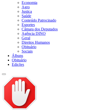
Economia
Agro
Justiça
Saúde
Conteúdo Patrocinado
Esportes
Câmara dos Deputados
Agência DINO
Geral
Direitos Humanos
Obituário
Sociais
Álbuns
Obituário
Edições