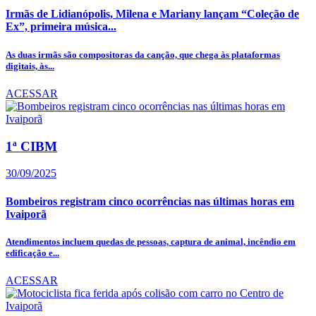
Irmãs de Lidianópolis, Milena e Mariany lançam “Coleção de
Ex”, primeira música...
As duas irmãs são compositoras da canção, que chega às plataformas
digitais, às...
ACESSAR
1ª CIBM
30/09/2025
Bombeiros registram cinco ocorrências nas últimas horas em
Ivaiporã
Atendimentos incluem quedas de pessoas, captura de animal, incêndio em
edificação e...
ACESSAR