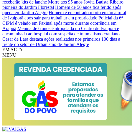
receberão kits de lanche
Morre aos 95 anos Jovita Batista Ribeiro,
pioneira do Jardim Florestal
Homem de 50 anos fica ferido após
queda em Jardim Alegre
Homem é encontrado morto em área rural
de Ivaiporã após sair para trabalhar em propriedade
Policial da 6ª
CIPM é velado em Faxinal após morte durante ocorrência em
Arapuã
Menina de 6 anos é atropelada no Centro de Ivaiporã e
encaminhada ao hospital com suspeita de traumatismo craniano
Cesar de Lara destaca ações realizadas nos primeiros 100 dias à
frente do setor de Urbanismo de Jardim Alegre
EM ALTA
MENU