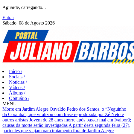
Aguarde, carregando...
Entrar
Sábado, 08 de Agosto 2026
Início
/
Sociais
/
Notícias
/
Vídeos
/
Álbuns
/
Obituário
/
MENU
Morre em Jardim Alegre Osvaldo Pedro dos Santos, o “Neguinho
da Coxinha”, que viralizou com frase reproduzida por Zé Neto e
outros artistas
Jovem de 28 anos morre após passar mal em Ivaiporã;
causas da morte serão investigadas
A partir desta segunda-feira (27),
pacientes que viajam para tratamento fora de Jardim Alegre