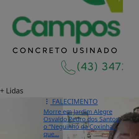
+ Lidas
FALECIMENTO
Morre em Jardim Alegre
Osvaldo Pedro dos Santos,
o “Neguinho da Coxinha”,
que...