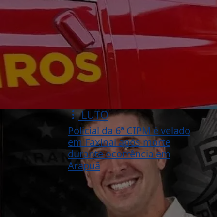
LUTO
Policial da 6ª CIPM é velado
em Faxinal após morte
durante ocorrência em
Arapuã