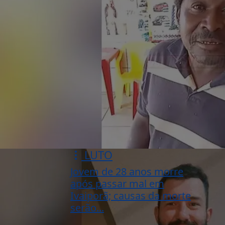
LUTO
Jovem de 28 anos morre
após passar mal em
Ivaiporã; causas da morte
serão...