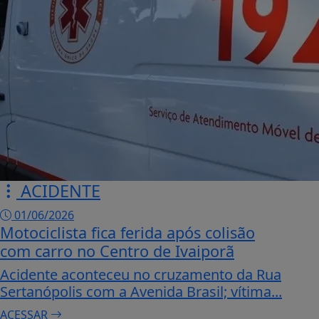
ACIDENTE
01/06/2026
Motociclista fica ferida após colisão
com carro no Centro de Ivaiporã
Acidente aconteceu no cruzamento da Rua
Sertanópolis com a Avenida Brasil; vítima...
ACESSAR