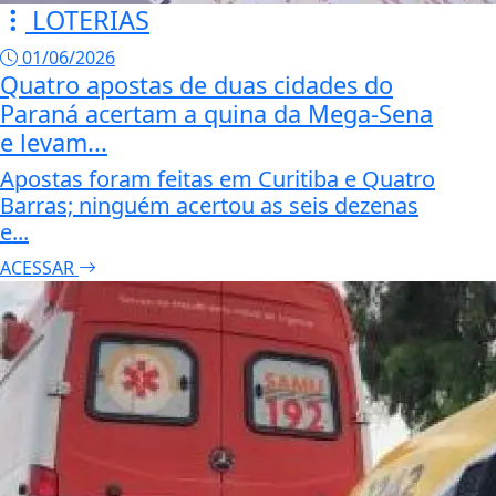
LOTERIAS
01/06/2026
Quatro apostas de duas cidades do
Paraná acertam a quina da Mega-Sena
e levam...
Apostas foram feitas em Curitiba e Quatro
Barras; ninguém acertou as seis dezenas
e...
ACESSAR