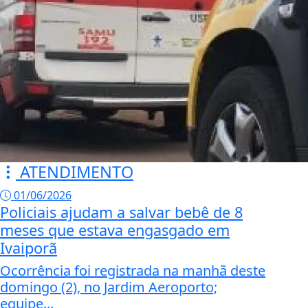
ATENDIMENTO
01/06/2026
Policiais ajudam a salvar bebê de 8
meses que estava engasgado em
Ivaiporã
Ocorrência foi registrada na manhã deste
domingo (2), no Jardim Aeroporto;
equipe...