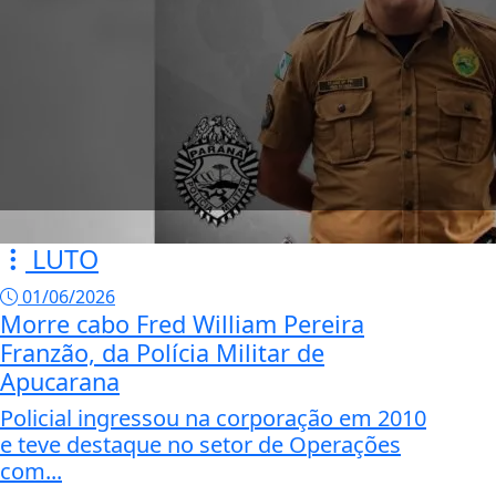
LUTO
01/06/2026
Morre cabo Fred William Pereira
Franzão, da Polícia Militar de
Apucarana
Policial ingressou na corporação em 2010
e teve destaque no setor de Operações
com...