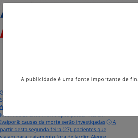
Entrar
Início
/
Sociais
/
Notícias
/
Vídeos
/
Álbuns
/
A publicidade é uma fonte importante de fi
Obituário
/
Morre em Jardim Alegre Osvaldo Pedro dos
Santos, o “Neguinho da Coxinha”, que viralizou com
frase reproduzida por Zé Neto e outros artistas
Jovem de 28 anos morre após passar mal em
Ivaiporã; causas da morte serão investigadas
A
partir desta segunda-feira (27), pacientes que
viajam para tratamento fora de Jardim Alegre