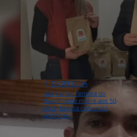
DESPEDIDA
Luiz Carlos Ferreira do
Nascimento morre aos 50
anos; família comunica
velório e...