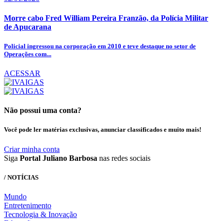
Morre cabo Fred William Pereira Franzão, da Polícia Militar
de Apucarana
Policial ingressou na corporação em 2010 e teve destaque no setor de
Operações com...
ACESSAR
Não possui uma conta?
Você pode ler matérias exclusivas, anunciar classificados e muito mais!
Criar minha conta
Siga
Portal Juliano Barbosa
nas redes sociais
/ NOTÍCIAS
Mundo
Entretenimento
Tecnologia & Inovação