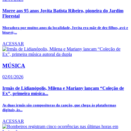
Morre aos 95 anos Jovita Batista Ribeiro, pioneira do Jardim
Florestal
Moradora por muitos anos da localidade, Jovita era mãe de dez filhos, avó e
bisavó;...
ACESSAR
MÚSICA
02/01/2026
Irmãs de Lidianópolis, Milena e Mariany lançam “Coleção de
Ex”, primeira música...
As duas irmãs são compositoras da canção, que chega às plataformas
digitais, às...
ACESSAR