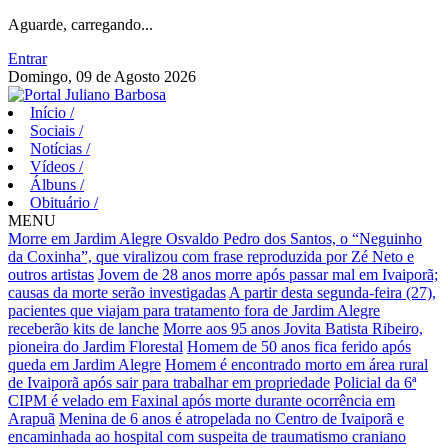
Aguarde, carregando...
Entrar
Domingo, 09 de Agosto 2026
Início
/
Sociais
/
Notícias
/
Vídeos
/
Álbuns
/
Obituário
/
MENU
Morre em Jardim Alegre Osvaldo Pedro dos Santos, o “Neguinho
da Coxinha”, que viralizou com frase reproduzida por Zé Neto e
outros artistas
Jovem de 28 anos morre após passar mal em Ivaiporã;
causas da morte serão investigadas
A partir desta segunda-feira (27),
pacientes que viajam para tratamento fora de Jardim Alegre
receberão kits de lanche
Morre aos 95 anos Jovita Batista Ribeiro,
pioneira do Jardim Florestal
Homem de 50 anos fica ferido após
queda em Jardim Alegre
Homem é encontrado morto em área rural
de Ivaiporã após sair para trabalhar em propriedade
Policial da 6ª
CIPM é velado em Faxinal após morte durante ocorrência em
Arapuã
Menina de 6 anos é atropelada no Centro de Ivaiporã e
encaminhada ao hospital com suspeita de traumatismo craniano