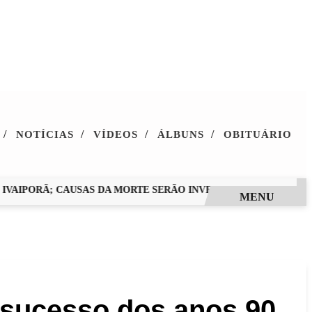
/
/
/
/
NOTÍCIAS
VÍDEOS
ÁLBUNS
OBITUÁRIO
VAIPORÃ; CAUSAS DA MORTE SERÃO INVESTIGADAS
A PARTIR
MENU
 sucesso dos anos 90