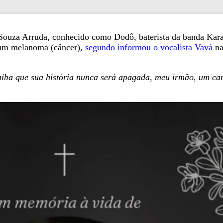
s Souza Arruda, conhecido como Dodô, baterista da banda Kar
a um melanoma (câncer),
segundo informou o vocalista Vavá
na
iba que sua história nunca será apagada, meu irmão, um cara