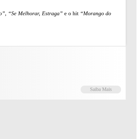
o”, “Se Melhorar, Estraga”
e o hit
“Morango do
Saiba Mais