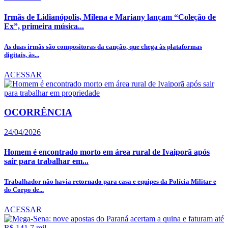
Irmãs de Lidianópolis, Milena e Mariany lançam “Coleção de
Ex”, primeira música...
As duas irmãs são compositoras da canção, que chega às plataformas
digitais, às...
ACESSAR
OCORRÊNCIA
24/04/2026
Homem é encontrado morto em área rural de Ivaiporã após
sair para trabalhar em...
Trabalhador não havia retornado para casa e equipes da Polícia Militar e
do Corpo de...
ACESSAR