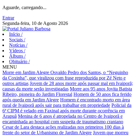
Aguarde, carregando...
Entrar
Segunda-feira, 10 de Agosto 2026
Início
/
Sociais
/
Notícias
/
Vídeos
/
Álbuns
/
Obituário
/
MENU
Morre em Jardim Alegre Osvaldo Pedro dos Santos, o “Neguinho
da Coxinha”, que viralizou com frase reproduzida por Zé Neto e
outros artistas
Jovem de 28 anos morre após passar mal em Ivaiporã;
causas da morte serão investigadas
Morre aos 95 anos Jovita Batista
Ribeiro, pioneira do Jardim Florestal
Homem de 50 anos fica ferido
após queda em Jardim Alegre
Homem é encontrado morto em área
rural de Ivaiporã após sair para trabalhar em propriedade
Policial da
6ª CIPM é velado em Faxinal após morte durante ocorrência em
Arapuã
Menina de 6 anos é atropelada no Centro de Ivaiporã e
encaminhada ao hospital com suspeita de traumatismo craniano
Cesar de Lara destaca ações realizadas nos primeiros 100 dias à
frente do setor de Urbanismo de Jardim Alegre
Jovem que morreu