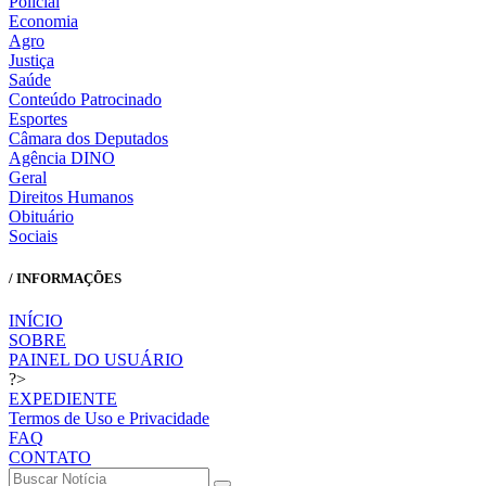
Policial
Economia
Agro
Justiça
Saúde
Conteúdo Patrocinado
Esportes
Câmara dos Deputados
Agência DINO
Geral
Direitos Humanos
Obituário
Sociais
/ INFORMAÇÕES
INÍCIO
SOBRE
PAINEL DO USUÁRIO
?>
EXPEDIENTE
Termos de Uso e Privacidade
FAQ
CONTATO