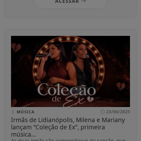
ACESSAR
23/06/2025
MÚSICA
Irmãs de Lidianópolis, Milena e Mariany
lançam “Coleção de Ex”, primeira
música...
As duas irmãs são compositoras da canção, que