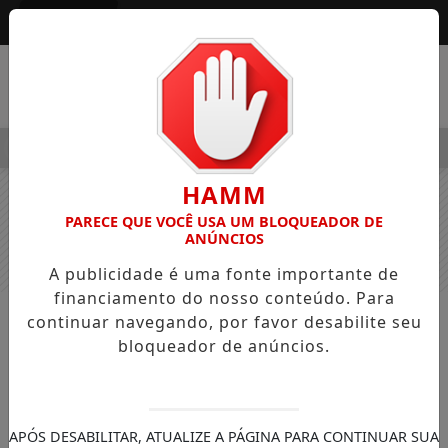
Entrar
MENU
LEGRE OSVALDO PEDRO DOS SANTOS, O “NEGUINHO DA COXIN
HAMM
PARECE QUE VOCÊ USA UM BLOQUEADOR DE
ANÚNCIOS
A publicidade é uma fonte importante de
financiamento do nosso conteúdo. Para
continuar navegando, por favor desabilite seu
NOTÍCIAS
GERAL
bloqueador de anúncios.
Jovem de 21 anos morre e mãe de
36 fica gravemente ferida em Jardim
Alegre
APÓS DESABILITAR, ATUALIZE A PÁGINA PARA CONTINUAR SUA
Ainda não foram divulgadas as causas do