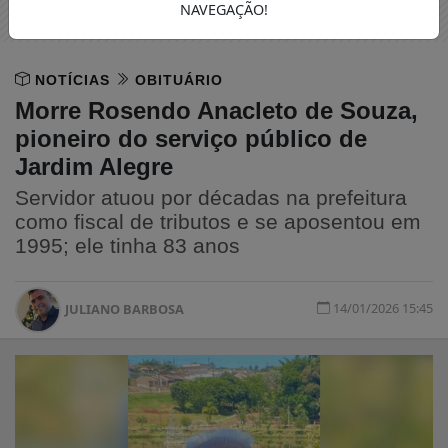
NAVEGAÇÃO!
NOTÍCIAS
OBITUÁRIO
Morre Rosendo Anacleto de Souza,
pioneiro do serviço público de
Jardim Alegre
Servidor atuou por décadas na prefeitura
como fiscal de tributos e se aposentou em
1995; ele tinha 83 anos
14/01/2026 15:45
JULIANO BARBOSA