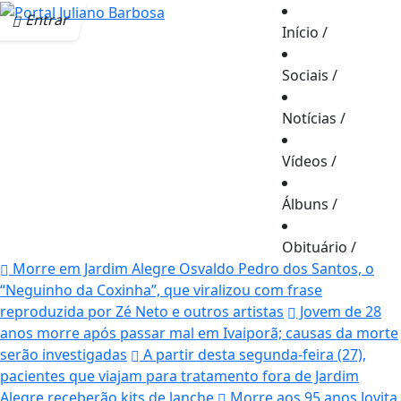
Entrar
Início
/
Sociais
/
Notícias
/
Vídeos
/
Álbuns
/
Obituário
/
Morre em Jardim Alegre Osvaldo Pedro dos Santos, o
“Neguinho da Coxinha”, que viralizou com frase
reproduzida por Zé Neto e outros artistas
Jovem de 28
anos morre após passar mal em Ivaiporã; causas da morte
serão investigadas
A partir desta segunda-feira (27),
pacientes que viajam para tratamento fora de Jardim
Alegre receberão kits de lanche
Morre aos 95 anos Jovita