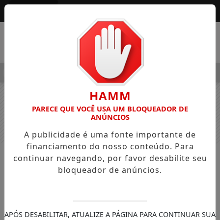
Entrar
MENU
ALEGRE OSVALDO PEDRO DOS SANTOS, O “NEGUINHO DA COXI
HAMM
PARECE QUE VOCÊ USA UM BLOQUEADOR DE
ANÚNCIOS
A publicidade é uma fonte importante de
financiamento do nosso conteúdo. Para
continuar navegando, por favor desabilite seu
NOTÍCIAS
GERAL
bloqueador de anúncios.
Mulher de 46 anos morre após
acidente de trabalho em Ivaiporã
O corpo foi encaminhado ao IML de
APÓS DESABILITAR, ATUALIZE A PÁGINA PARA CONTINUAR SUA
Ivaiporã. A Polícia Civil iniciou as