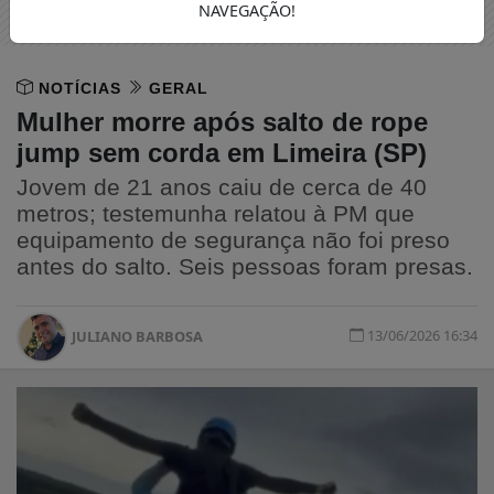
NAVEGAÇÃO!
NOTÍCIAS
GERAL
Mulher morre após salto de rope
jump sem corda em Limeira (SP)
Jovem de 21 anos caiu de cerca de 40
metros; testemunha relatou à PM que
equipamento de segurança não foi preso
antes do salto. Seis pessoas foram presas.
13/06/2026 16:34
JULIANO BARBOSA